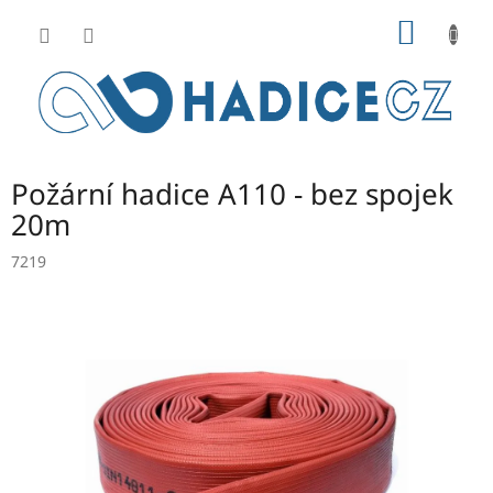
Přejít
NÁKUP
na
obsah
KOŠÍK
Požární hadice A110 - bez spojek
20m
7219