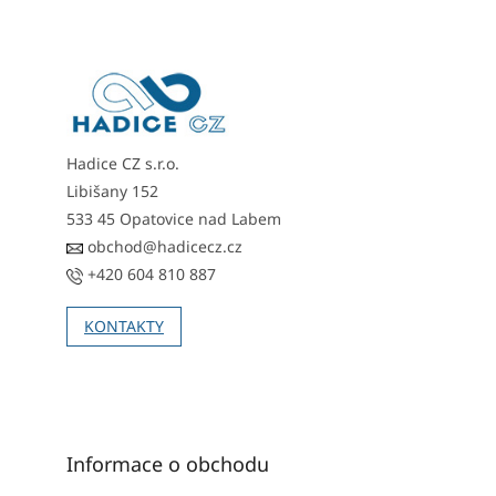
á
p
a
t
í
Hadice CZ s.r.o.
Libišany 152
533 45 Opatovice nad Labem
obchod@hadicecz.cz
+420 604 810 887
KONTAKTY
Informace o obchodu