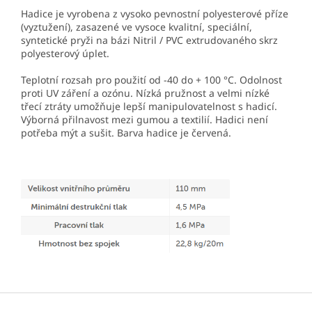
Hadice je vyrobena z vysoko pevnostní polyesterové příze
(vyztužení), zasazené ve vysoce kvalitní, speciální,
syntetické pryži na bázi Nitril / PVC extrudovaného skrz
polyesterový úplet.
Teplotní rozsah pro použití od -40 do + 100 °C. Odolnost
proti UV záření a ozónu. Nízká pružnost a velmi nízké
třecí ztráty umožňuje lepší manipulovatelnost s hadicí.
Výborná přilnavost mezi gumou a textilií. Hadici není
potřeba mýt a sušit. Barva hadice je červená.
Z