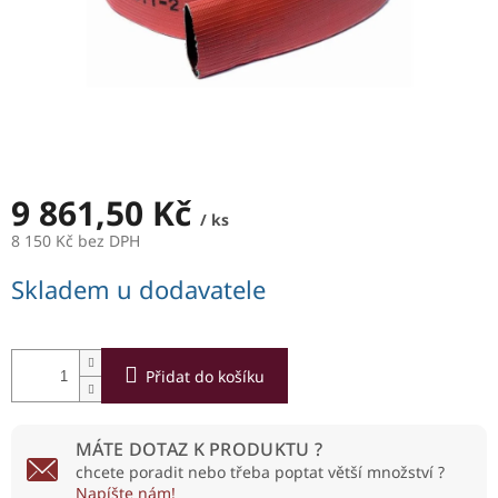
9 861,50 Kč
/ ks
8 150 Kč bez DPH
Měrná
Skladem u dodavatele
cena:
Přidat do košíku
MÁTE DOTAZ K PRODUKTU ?
chcete poradit nebo třeba poptat větší množství ?
Napíšte nám!