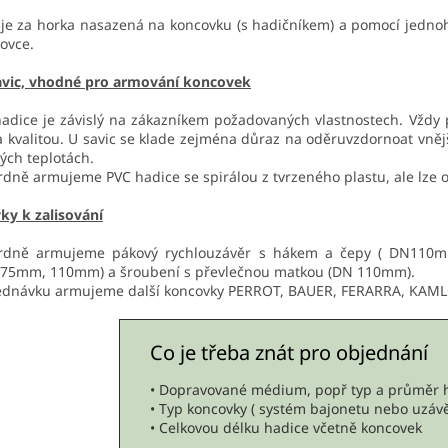
 je za horka nasazená na koncovku (s hadičníkem) a pomocí jedn
ovce.
avic, vhodné pro armování koncovek
adice je závislý na zákazníkem požadovaných vlastnostech. Vždy 
 kvalitou. U savic se klade zejména důraz na oděruvzdornoat vněj
kých teplotách.
dně armujeme PVC hadice se spirálou z tvrzeného plastu, ale lze op
ky k zalisování
rdně armujeme pákový rychlouzávěr s hákem a čepy ( DN110mm
75mm, 110mm) a šroubení s převlečnou matkou (DN 110mm).
ednávku armujeme další koncovky PERROT, BAUER, FERARRA, KAML
Co je třeba znát pro objednání
• Dopravované médium, popř typ a průměr 
• Typ koncovky ( systém bajonetu nebo uzáv
• Celkovou délku hadice včetně koncovek