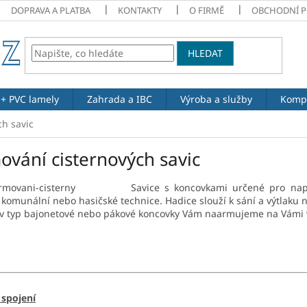
DOPRAVA A PLATBA
KONTAKTY
O FIRMĚ
OBCHODNÍ 
HLEDAT
 + PVC lamely
Zahrada a IBC
Výroba a služby
Komp
h savic
ování cisternových savic
Savice s koncovkami určené pro nap
komunální nebo hasičské technice. Hadice slouží k sání a výtlaku ne
iv typ bajonetové nebo pákové koncovky Vám naarmujeme na Vámi v
 spojení