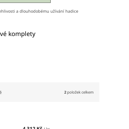
lehlivosti a dlouhodobému užívání hadice
ové komplety
2
položek celkem
ě
4 312 Kč
/ ks