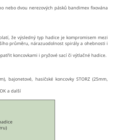
oho nebo dvou nerezových pásků bandimex fixována
platí, že výsledný typ hadice je kompromisem mezi
šího průměru, nárazuodolnost spirály a ohebnosti i
atřit koncovkami i pryžové sací či výtlačné hadice.
), bajonetové, hasičské koncovky STORZ (25mm,
OK a další
hadice
ěru)