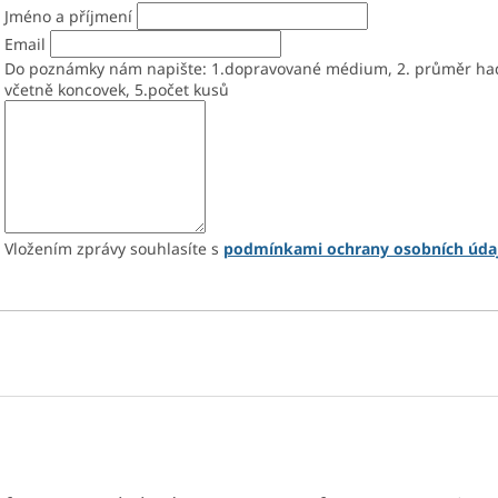
Jméno a příjmení
p
r
Email
v
Do poznámky nám napište: 1.dopravované médium, 2. průměr hadic
k
včetně koncovek, 5.počet kusů
y
v
ý
p
i
s
u
Vložením zprávy souhlasíte s
podmínkami ochrany osobních úda