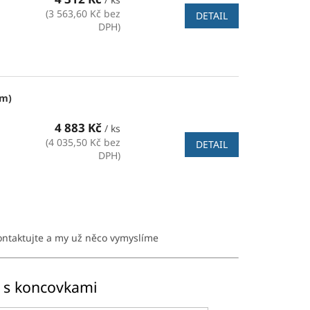
(3 563,60 Kč bez
DETAIL
DPH)
mm)
4 883 Kč
/ ks
(4 035,50 Kč bez
DETAIL
DPH)
kontaktujte a my už něco vymyslíme
 s koncovkami