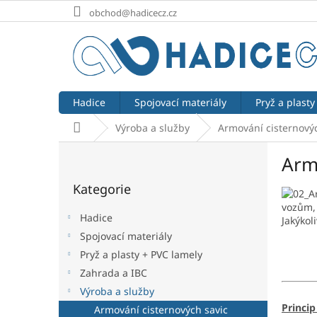
Přejít
obchod@hadicecz.cz
na
obsah
Hadice
Spojovací materiály
Pryž a plasty
Domů
Výroba a služby
Armování cisternovýc
P
Arm
o
Přeskočit
s
Kategorie
kategorie
t
vozům, 
r
Hadice
Jakýkol
a
Spojovací materiály
n
Pryž a plasty + PVC lamely
n
í
Zahrada a IBC
p
Výroba a služby
a
Princip
Armování cisternových savic