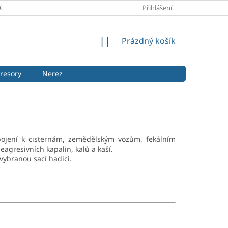
PODMÍNKY
PODMÍNKY OCHRANY OSOBNÍCH ÚDAJŮ
Přihlášení
REKLAMA
NÁKUPNÍ
Prázdný košík
KOŠÍK
resory
Nerez
ojení k cisternám, zemědělským vozům, fekálním
agresivních kapalin, kalů a kaší.
ybranou sací hadici.