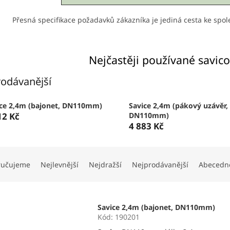
Přesná specifikace požadavků zákazníka je jediná cesta ke spo
Nejčastěji používané savic
odávanější
ice 2,4m (bajonet, DN110mm)
Savice 2,4m (pákový uzávěr,
12 Kč
DN110mm)
4 883 Kč
ručujeme
Nejlevnější
Nejdražší
Nejprodávanější
Abecedn
Savice 2,4m (bajonet, DN110mm)
Kód:
190201