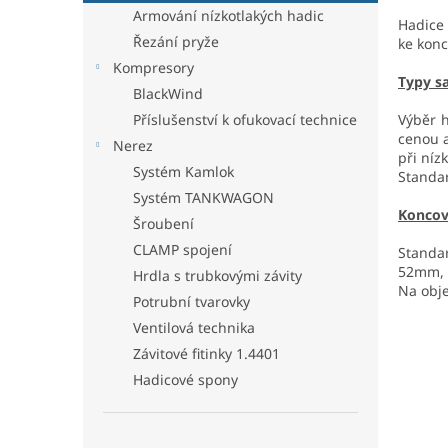
n
Armování nízkotlakých hadic
e
Hadice
Řezání pryže
ke konc
l
Kompresory
Typy s
BlackWind
Výběr h
Příslušenství k ofukovací technice
cenou a
Nerez
při níz
Systém Kamlok
Standar
Systém TANKWAGON
Koncov
Šroubení
CLAMP spojení
Standa
52mm, 
Hrdla s trubkovými závity
Na obj
Potrubní tvarovky
Ventilová technika
Závitové fitinky 1.4401
Hadicové spony