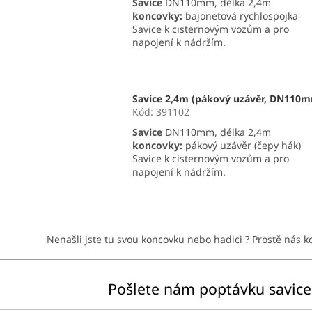
Savice
DN110mm, délka 2,4m
koncovky:
bajonetová rychlospojka
Savice k cisternovým vozům a pro
napojení k nádržím.
Savice 2,4m (pákový uzávěr, DN110
Kód:
391102
Savice
DN110mm, délka 2,4m
koncovky:
pákový uzávěr (čepy hák)
Savice k cisternovým vozům a pro
napojení k nádržím.
O
v
Nenašli jste tu svou koncovku nebo hadici ? Prostě nás 
l
á
d
a
Pošlete nám poptávku savice
c
í