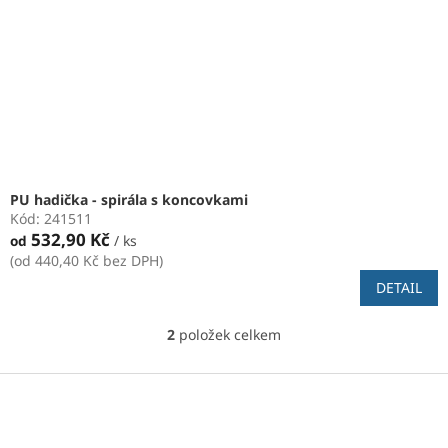
PU hadička - spirála s koncovkami
Kód:
241511
532,90 Kč
od
/ ks
(od 440,40 Kč bez DPH)
DETAIL
2
položek celkem
O
v
l
Z
á
á
d
p
a