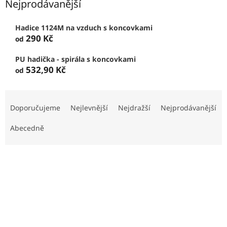
Nejprodávanější
Hadice 1124M na vzduch s koncovkami
290 Kč
od
PU hadička - spirála s koncovkami
532,90 Kč
od
Ř
a
Doporučujeme
Nejlevnější
Nejdražší
Nejprodávanější
z
e
Abecedně
n
í
V
p
ý
r
p
o
i
d
s
u
p
k
r