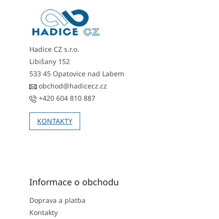
a
c
t
í
í
p
r
v
Hadice CZ s.r.o.
k
y
Libišany 152
v
533 45 Opatovice nad Labem
ý
obchod@hadicecz.cz
p
i
+420 604 810 887
s
u
KONTAKTY
Informace o obchodu
Doprava a platba
Kontakty