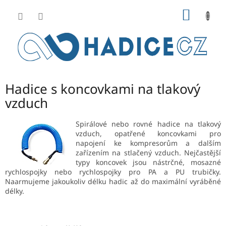
Přejít
NÁKUP
na
obsah
KOŠÍK
Hadice s koncovkami na tlakový
vzduch
Spirálové nebo rovné hadice na tlakový
vzduch, opatřené koncovkami pro
napojení ke kompresorům a dalším
zařízením na stlačený vzduch. Nejčastější
typy koncovek jsou nástrčné, mosazné
rychlospojky nebo rychlospojky pro PA a PU trubičky.
Naarmujeme jakoukoliv délku hadic až do maximální vyráběné
délky.