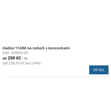
t
o
ů
d
u
k
t
ů
Hadice 1124M na vzduch s koncovkami
Kód:
200850-05
290 Kč
od
/ ks
(od 239,70 Kč bez DPH)
DETAIL