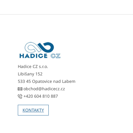
Z
á
p
a
t
í
Hadice CZ s.r.o.
Libišany 152
533 45 Opatovice nad Labem
obchod@hadicecz.cz
+420 604 810 887
KONTAKTY