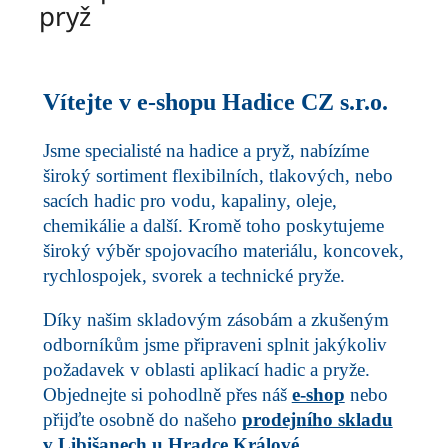
pryž
Vítejte v e-shopu Hadice CZ s.r.o.
Jsme specialisté na hadice a pryž, nabízíme
široký sortiment flexibilních, tlakových, nebo
sacích hadic pro vodu, kapaliny, oleje,
chemikálie a další. Kromě toho poskytujeme
široký výběr spojovacího materiálu, koncovek,
rychlospojek, svorek a technické pryže.
Díky našim skladovým zásobám a zkušeným
odborníkům jsme připraveni splnit jakýkoliv
požadavek v oblasti aplikací hadic a pryže.
Objednejte si pohodlně přes náš
e-shop
nebo
přijďte osobně do našeho
prodejního skladu
v Libišanech u Hradce Králové
.