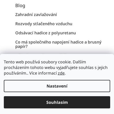
Blog
Zahradní zavlažování
Rozvody stlačeného vzduchu
Odsávací hadice z polyuretanu
Co má společného napojení hadice a brusný
papír?
Záhadu Stonehenge vyřešena !
Tento web používá soubory cookie. Dalším
procházením tohoto webu vyjadřujete souhlas s jejich
používáním.. Více informací
zde
.
Vytvořil Shoptet
Nastavení
Copyright 2026
Hadice a pryž
. Všechna práva vyhrazena.
Upravit nastavení cookies
Souhlasím
// Chatbot