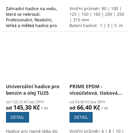
Zahradní hadice na vodu,
Vnitřní průměr: 80 | 100 |
která se nekroutí.
125 | 150 | 160 | 200 | 250
Profesionální, flexibilní,
| 315 mm
lehká a měkká hadice pro
Balení hadice: 1 | 3 | 5 m
průmysl i domácnost pro
náročná použití s výtlakem
vody a kapalin. Vhodné pro
zavlažování i jako zahradní
hadice. Vnitřní průměr:
12,5/17 mm (1/2") | 19/25
mm (3/4") | 25/32 mm (1")
Univerzální hadice pro
PRIME EPDM -
benzin a olej TU25
víceúčelová, tlaková
hadice
od 120,10 Kč bez DPH
od 54,90 Kč bez DPH
145,30 Kč
66,40 Kč
od
od
/ m
/ m
DETAIL
DETAIL
Hadice pro ropné látky do
Vnitřní průměr: 6 | 8 | 10 |