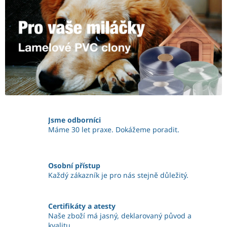
s
t
a
n
a
h
a
d
i
Jsme odborníci
Máme 30 let praxe. Dokážeme poradit.
c
e
a
Osobní přístup
p
Každý zákazník je pro nás stejně důležitý.
r
y
Certifikáty a atesty
Naše zboží má jasný, deklarovaný původ a
ž
kvalitu.