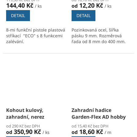
144,40 Kč
12,20 Kč
od
/ ks
/ ks
DETAIL
DETAIL
8-mi funkční pistole plastová
Pozinkovaná ocel, šířka
stříkací "ECO" s 8 funkcemi
pásku 9 mm.
Rozměrová
zalévání.
řada od
8 mm do 400 mm.
Umožňuje zalévat různými
proudy vody: od
koncentrovaného proudu až
po rozptýlenou mlhu.
Kohout kulový,
Zahradní hadice
zahradní, nerez
Garden-Flex AD hobby
od 290 Kč bez DPH
od 15,40 Kč bez DPH
350,90 Kč
18,60 Kč
od
od
/ ks
/ m