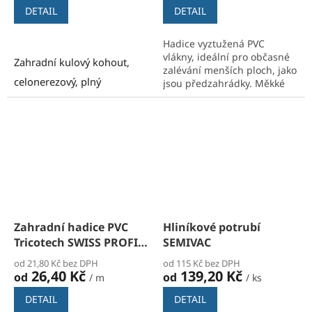
DETAIL
DETAIL
Hadice vyztužená PVC
vlákny, ideální pro občasné
Zahradní kulový kohout,
zalévání menších ploch, jako
celonerezový, plný
jsou předzahrádky. Měkké
provedení, doporučujeme
průtok,
Jakost:
1.4408
pro hobby použití.
Zahradní hadice PVC
Hliníkové potrubí
Tricotech SWISS PROFI
SEMIVAC
žlutá
od 21,80 Kč bez DPH
od 115 Kč bez DPH
26,40 Kč
139,20 Kč
od
od
/ m
/ ks
DETAIL
DETAIL