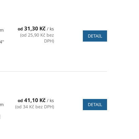
31,30 Kč
od
/ ks
mm
(od 25,90 Kč bez
DETAIL
DPH)
4"
41,10 Kč
od
/ ks
DETAIL
mm
(od 34 Kč bez DPH)
|