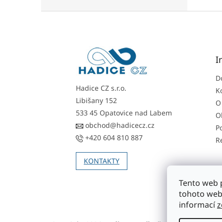
Z
á
p
a
t
I
í
D
Hadice CZ s.r.o.
K
Libišany 152
O
533 45 Opatovice nad Labem
O
obchod@hadicecz.cz
P
+420 604 810 887
R
KONTAKTY
Tento web 
tohoto webu
informací
z