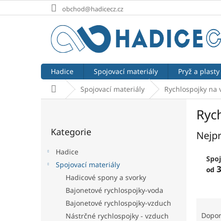
Přejít
obchod@hadicecz.cz
na
obsah
Hadice
Spojovací materiály
Pryž a plasty
Domů
Spojovací materiály
Rychlospojky na
P
Ryc
o
Přeskočit
s
Kategorie
kategorie
Nejpr
t
r
Hadice
a
Spoj
Spojovací materiály
n
3
od
Hadicové spony a svorky
n
í
Bajonetové rychlospojky-voda
p
Ř
Bajonetové rychlospojky-vzduch
a
a
Dopo
Nástrčné rychlospojky - vzduch