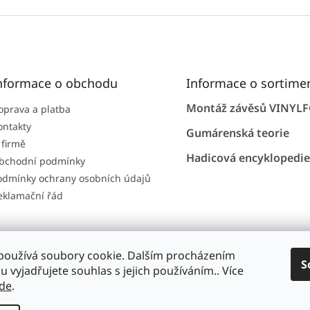
O
v
l
á
d
a
c
nformace o obchodu
Informace o sortime
í
p
Montáž závěsů VINYL
oprava a platba
r
ontakty
v
Gumárenská teorie
k
 firmě
y
Hadicová encyklopedie
bchodní podmínky
v
odmínky ochrany osobních údajů
ý
eklamační řád
p
i
s
u
používá soubory cookie. Dalším procházením
S
 vyjadřujete souhlas s jejich používáním.. Více
de
.