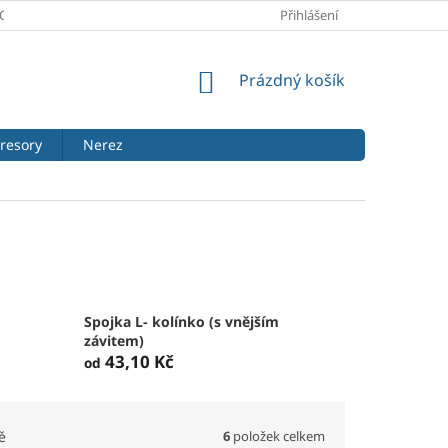
PODMÍNKY
PODMÍNKY OCHRANY OSOBNÍCH ÚDAJŮ
Přihlášení
REKLAMA
NÁKUPNÍ
Prázdný košík
KOŠÍK
resory
Nerez
Spojka L- kolínko (s vnějším
závitem)
43,10 Kč
od
6
položek celkem
ě