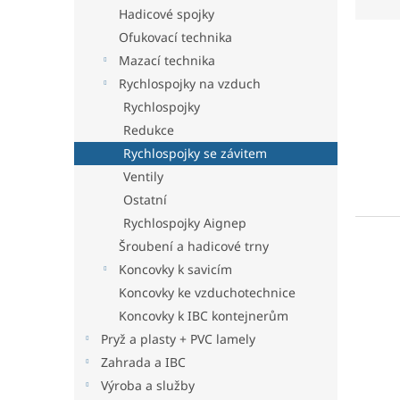
n
z
Hadicové spojky
e
e
Ofukovací technika
l
V
n
Mazací technika
ý
í
p
p
Rychlospojky na vzduch
i
r
Rychlospojky
s
o
Redukce
p
d
Rychlospojky se závitem
r
u
Ventily
o
k
d
Ostatní
t
u
ů
Rychlospojky Aignep
k
Šroubení a hadicové trny
t
Koncovky k savicím
ů
Koncovky ke vzduchotechnice
Koncovky k IBC kontejnerům
Pryž a plasty + PVC lamely
Zahrada a IBC
Výroba a služby