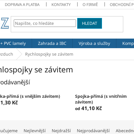
DOPRAVA A PLATBA
KONTAKTY
O FIRMĚ
OBCHODNÍ 
HLEDAT
 + PVC lamely
Zahrada a IBC
Výroba a služby
Komp
 vzduch
Rychlospojky se závitem
hlospojky se závitem
odávanější
ka-přímá (s vnějším závitem)
Spojka-přímá (s vnitřním
1,30 Kč
závitem)
41,10 Kč
od
ručujeme
Nejlevnější
Nejdražší
Nejprodávanější
Abecedn