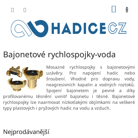
Přejít
NÁKUP
na
obsah
KOŠÍK
Bajonetové rychlospojky-voda
Mosazné rychlospojky s bajonetovými
uzávěry. Pro napojení hadic nebo
šroubení. Vhodné pro dopravu vody,
neagresivních kapalin a vodných roztoků.
Spojení bajonetem je pevné a díky
profilovanému těsnění uvnitř bajonetu i těsné. Bajonetové
rychlospojky lze naarmovat nízkotlakými objímkami na veškeré
typy plastových i pryžových hadic na vodu a vzduch.
Nejprodávanější