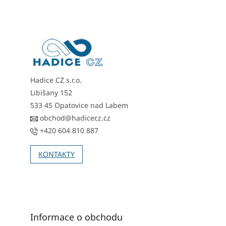
á
á
d
p
a
a
c
t
í
í
p
r
v
Hadice CZ s.r.o.
k
y
Libišany 152
v
533 45 Opatovice nad Labem
ý
obchod@hadicecz.cz
p
i
+420 604 810 887
s
u
KONTAKTY
Informace o obchodu