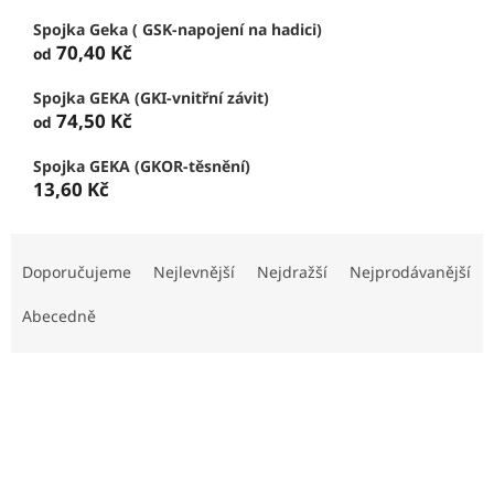
Spojka Geka ( GSK-napojení na hadici)
70,40 Kč
od
Spojka GEKA (GKI-vnitřní závit)
74,50 Kč
od
Spojka GEKA (GKOR-těsnění)
13,60 Kč
Ř
a
Doporučujeme
Nejlevnější
Nejdražší
Nejprodávanější
z
e
Abecedně
n
í
V
p
ý
r
p
o
i
d
s
u