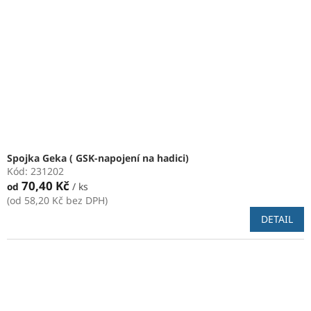
p
k
r
t
o
ů
d
u
k
t
ů
Spojka Geka ( GSK-napojení na hadici)
Kód:
231202
70,40 Kč
od
/ ks
(od 58,20 Kč bez DPH)
DETAIL