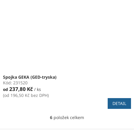
Spojka GEKA (GED-tryska)
Kód:
231520
237,80 Kč
od
/ ks
(od 196,50 Kč bez DPH)
DETAIL
6
položek celkem
O
v
l
Z