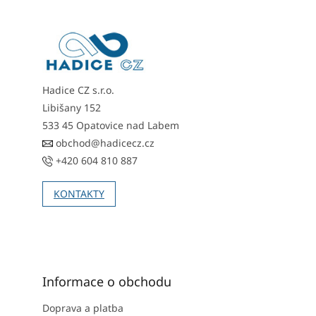
p
a
t
í
Hadice CZ s.r.o.
Libišany 152
533 45 Opatovice nad Labem
obchod@hadicecz.cz
+420 604 810 887
KONTAKTY
Informace o obchodu
Doprava a platba