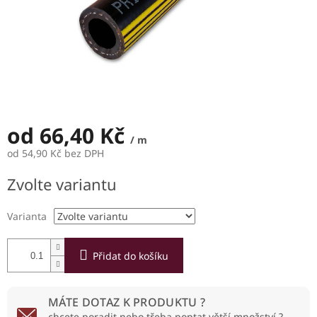
od
66,40 Kč
/ m
od
54,90 Kč
bez DPH
Měrná
Zvolte variantu
cena:
Varianta
Přidat do košíku
MÁTE DOTAZ K PRODUKTU ?
chcete poradit nebo třeba poptat větší množství ?