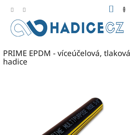
Přejít
NÁKUP
na
obsah
KOŠÍK
PRIME EPDM - víceúčelová, tlaková
hadice