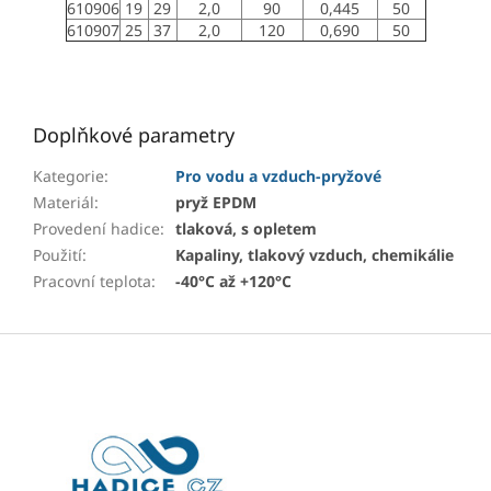
610906
19
29
2,0
90
0,445
50
610907
25
37
2,0
120
0,690
50
Doplňkové parametry
Kategorie
:
Pro vodu a vzduch-pryžové
Materiál
:
pryž EPDM
Provedení hadice
:
tlaková, s opletem
Použití
:
Kapaliny, tlakový vzduch, chemikálie
Pracovní teplota
:
-40°C až +120°C
Z
á
p
a
t
í