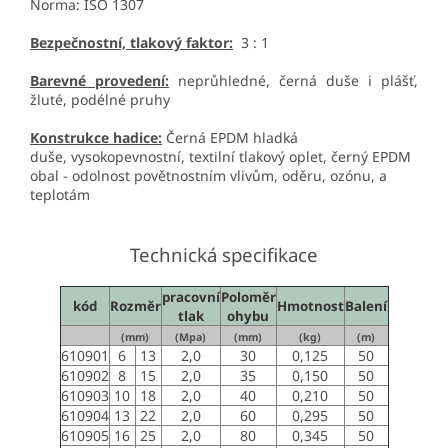
Norma:
ISO 1307
Bezpečnostní, tlakový faktor:
3 : 1
Barevné provedení:
neprůhledné, černá duše i plášť,
žluté, podélné pruhy
Konstrukce hadice:
Černá EPDM hladká
duše, vysokopevnostní, textilní tlakový oplet, černý EPDM
obal - odolnost povětnostním vlivům, oděru, ozónu, a
teplotám
Technická specifikace
pracovní
Poloměr
kód
Rozměr
Hmotnost
Balení
tlak
ohybu
(mm)
(Mpa)
(mm)
(kg)
(m)
610901
6
13
2,0
30
0,125
50
610902
8
15
2,0
35
0,150
50
610903
10
18
2,0
40
0,210
50
610904
13
22
2,0
60
0,295
50
610905
16
25
2,0
80
0,345
50