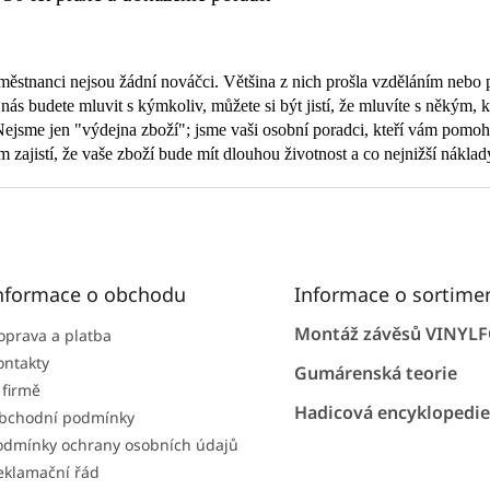
městnanci nejsou žádní nováčci. Většina z nich prošla vzděláním nebo
nás budete mluvit s kýmkoliv, můžete si být jistí, že mluvíte s někým,
Nejsme jen "výdejna zboží"; jsme vaši osobní poradci, kteří vám pomoho
 zajistí, že vaše zboží bude mít dlouhou životnost a co nejnižší náklad
nformace o obchodu
Informace o sortime
Montáž závěsů VINYL
oprava a platba
ontakty
Gumárenská teorie
 firmě
Hadicová encyklopedie
bchodní podmínky
odmínky ochrany osobních údajů
eklamační řád