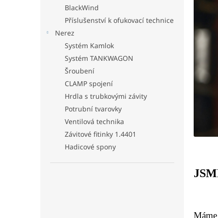
n
BlackWind
e
Příslušenství k ofukovací technice
l
Nerez
Systém Kamlok
Systém TANKWAGON
Šroubení
CLAMP spojení
Hrdla s trubkovými závity
Potrubní tvarovky
Ventilová technika
Závitové fitinky 1.4401
Hadicové spony
JSM
Máme 3