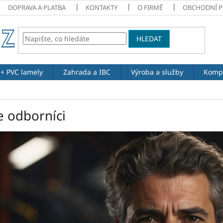
DOPRAVA A PLATBA
KONTAKTY
O FIRMĚ
OBCHODNÍ 
HLEDAT
 + PVC lamely
Zahrada a IBC
Výroba a služby
Komp
e odborníci