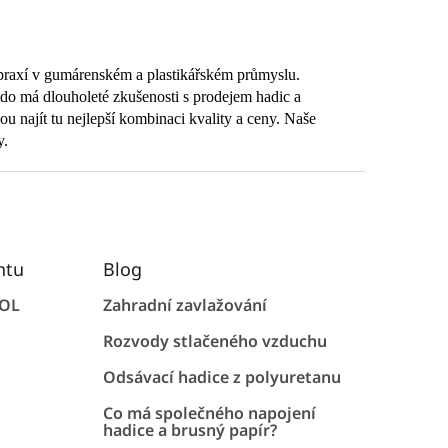
 praxí v gumárenském a plastikářském průmyslu.
 kdo má dlouholeté zkušenosti s prodejem hadic a
u najít tu nejlepší kombinaci kvality a ceny. Naše
y.
ntu
Blog
FOL
Zahradní zavlažování
Rozvody stlačeného vzduchu
Odsávací hadice z polyuretanu
Co má společného napojení
hadice a brusný papír?