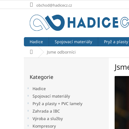
Přejít
obchod@hadicecz.cz
na
obsah
Hadice
Spojovací materiály
Pryž a plasty
Domů
Jsme odborníci
P
Jsm
o
Přeskočit
s
Kategorie
kategorie
t
r
Hadice
a
Spojovací materiály
n
Pryž a plasty + PVC lamely
n
í
Zahrada a IBC
p
Výroba a služby
a
Kompresory