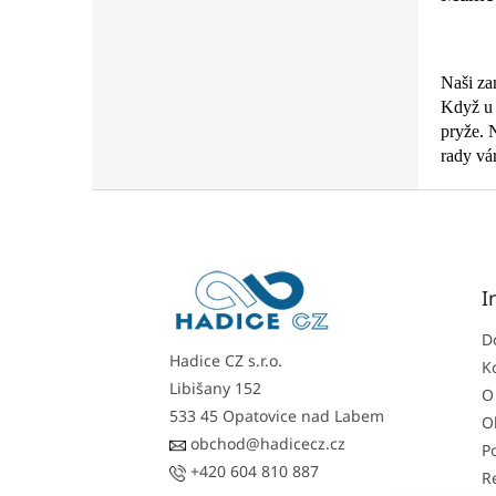
Naši za
Když u 
pryže. 
rady vám
Z
á
p
a
t
I
í
D
Hadice CZ s.r.o.
K
Libišany 152
O
533 45 Opatovice nad Labem
O
obchod@hadicecz.cz
P
+420 604 810 887
R