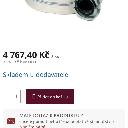
4 767,40 Kč
/ ks
3 940 Kč bez DPH
Měrná
Skladem u dodavatele
cena:
Přidat do košíku
MÁTE DOTAZ K PRODUKTU ?
chcete poradit nebo třeba poptat větší množství ?
Napíšte nám!