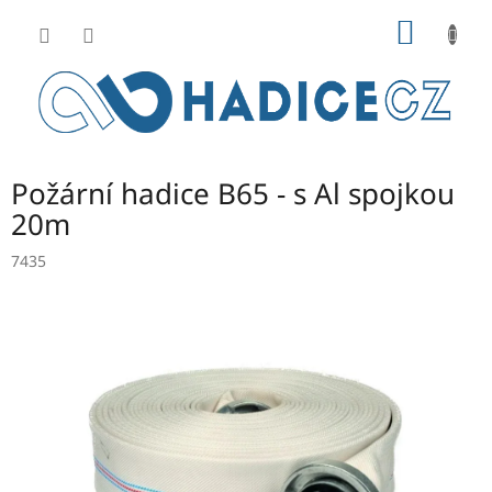
Přejít
NÁKUP
na
obsah
KOŠÍK
Požární hadice B65 - s Al spojkou
20m
7435