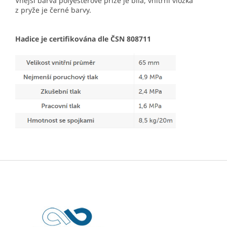
Vnější barva polyesterové příze je bílá, vnitřní vložka
z pryže je černé barvy.
Hadice je certifikována dle ČSN 808711
Z
á
p
a
t
í