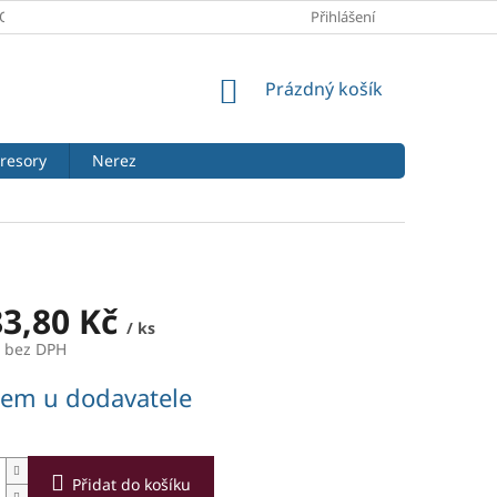
PODMÍNKY
PODMÍNKY OCHRANY OSOBNÍCH ÚDAJŮ
Přihlášení
REKLAMA
NÁKUPNÍ
Prázdný košík
KOŠÍK
resory
Nerez
83,80 Kč
/ ks
č bez DPH
dem u dodavatele
Přidat do košíku