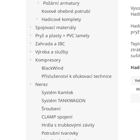
Požární armatury
Vyso
Kovové ohebné potrubí
Hadi
Hadicové komplety
Hadi
Spojovací materiály
pryž
Pryž a plasty + PVC lamely
Zahrada a IBC
Tepl
ztrá
Výroba a služby
suši
Kompresory
Hadi
BlackWind
Příslušenství k ofukovací technice
Nerez
Systém Kamlok
Systém TANKWAGON
Šroubení
CLAMP spojení
Hrdla s trubkovými závity
Potrubní tvarovky