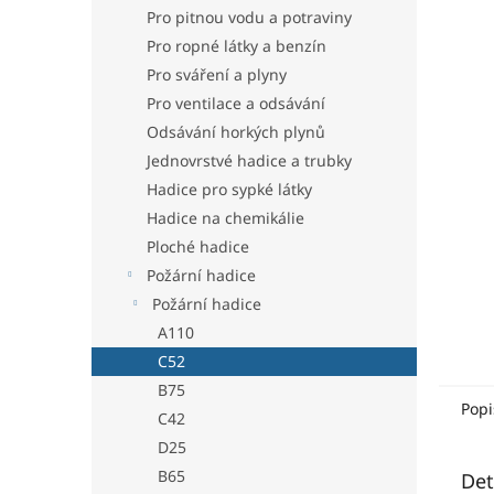
n
Pro pitnou vodu a potraviny
e
Pro ropné látky a benzín
l
Pro sváření a plyny
Pro ventilace a odsávání
Odsávání horkých plynů
Jednovrstvé hadice a trubky
Hadice pro sypké látky
Hadice na chemikálie
Ploché hadice
Požární hadice
Požární hadice
A110
C52
B75
Popi
C42
D25
B65
Det