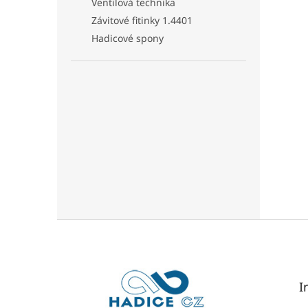
Ventilová technika
Závitové fitinky 1.4401
Hadicové spony
Z
á
p
a
t
I
í