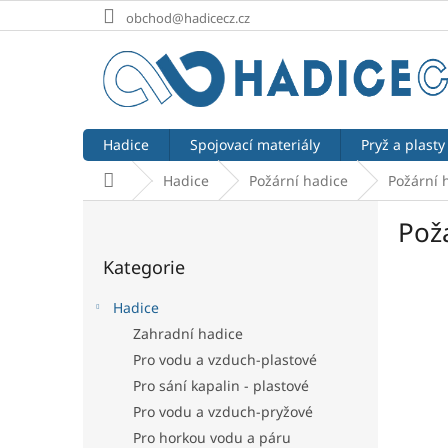
Přejít
obchod@hadicecz.cz
na
obsah
Hadice
Spojovací materiály
Pryž a plasty
Domů
Hadice
Požární hadice
Požární 
P
Pož
o
Přeskočit
s
Kategorie
kategorie
t
r
Hadice
a
Zahradní hadice
n
Pro vodu a vzduch-plastové
n
í
Pro sání kapalin - plastové
p
Pro vodu a vzduch-pryžové
a
Pro horkou vodu a páru