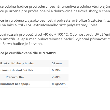
ce odolná hadice proti oděru, pevná, trvanlivá a odolná vůči olejů
ce je určena pro profesionální a dobrovolné hasičské sbory, v che
ce je vyrobena z vysoko pevnostní polyesterové příze (vyztužení), za
i na bázi Nitril / PVC extrudovaného skrz polyesterový úplet.
otní rozsah pro použití od -40 do + 100 °C. Odolnost proti UV záření
ty umožňuje lepší manipulovatelnost s hadicí. Výborná přilnavost m
t. Barva hadice je červená.
ce je certifikovaná dle DIN 14811