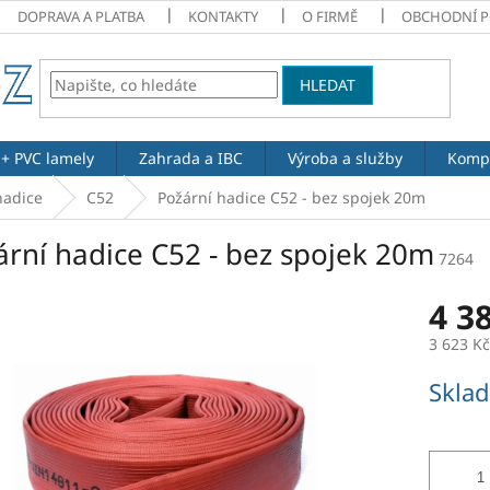
DOPRAVA A PLATBA
KONTAKTY
O FIRMĚ
OBCHODNÍ 
HLEDAT
 + PVC lamely
Zahrada a IBC
Výroba a služby
Komp
hadice
C52
Požární hadice C52 - bez spojek 20m
ární hadice C52 - bez spojek 20m
7264
4 3
3 623 K
Měrná
Skla
cena: