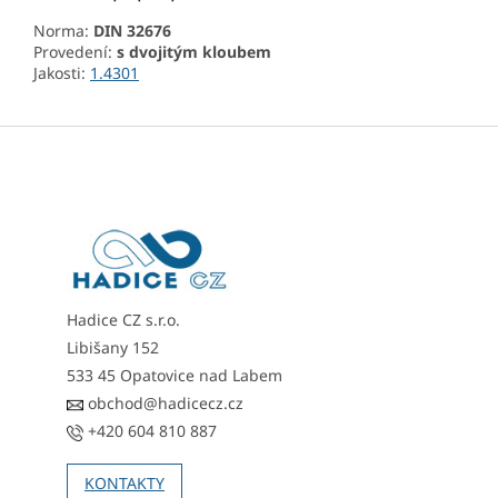
Norma:
DIN 32676
Provedení:
s dvojitým kloubem
Jakosti:
1.4301
Z
á
p
a
t
í
Hadice CZ s.r.o.
Libišany 152
533 45 Opatovice nad Labem
obchod@hadicecz.cz
+420 604 810 887
KONTAKTY