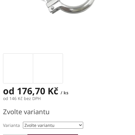
od
176,70 Kč
/ ks
od
146 Kč
bez DPH
Měrná
Zvolte variantu
cena:
Varianta