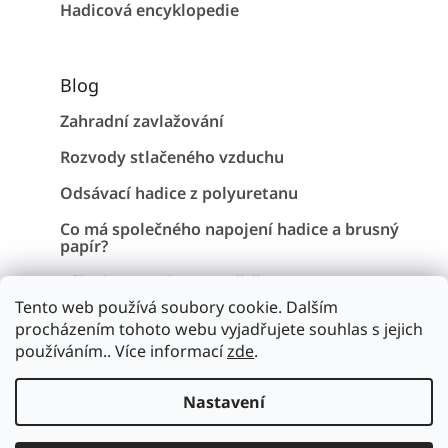
Hadicová encyklopedie
Blog
Zahradní zavlažování
Rozvody stlačeného vzduchu
Odsávací hadice z polyuretanu
Co má společného napojení hadice a brusný
papír?
Záhadu Stonehenge vyřešena !
Tento web používá soubory cookie. Dalším
procházením tohoto webu vyjadřujete souhlas s jejich
používáním.. Více informací
zde
.
Vytvořil Shoptet
Nastavení
Copyright 2026
Hadice a pryž
. Všechna práva vyhrazena.