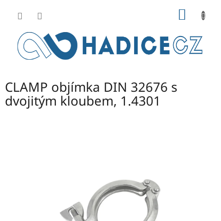
Přejít
NÁKUP
na
obsah
KOŠÍK
CLAMP objímka DIN 32676 s
dvojitým kloubem, 1.4301