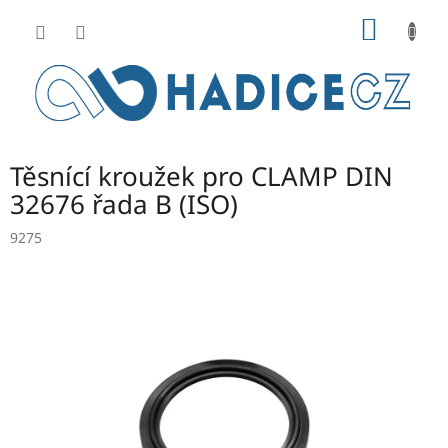
Přejít
NÁKUP
na
obsah
KOŠÍK
Těsnící kroužek pro CLAMP DIN
32676 řada B (ISO)
9275