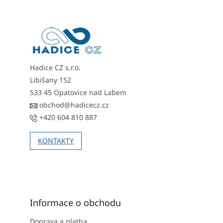
p
a
t
í
Hadice CZ s.r.o.
Libišany 152
533 45 Opatovice nad Labem
obchod@hadicecz.cz
+420 604 810 887
KONTAKTY
Informace o obchodu
Doprava a platba