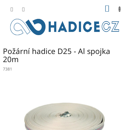
Přejít
NÁKUP
na
obsah
KOŠÍK
Požární hadice D25 - Al spojka
20m
7381