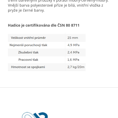
třemi barevnými proužky v pořadí modrý-červený-modrý.
Vnější barva polyesterové příze je bílá, vnitřní vložka z
pryže je černé barvy.
Hadice je certifikována dle ČSN 80 8711
Z
á
p
a
t