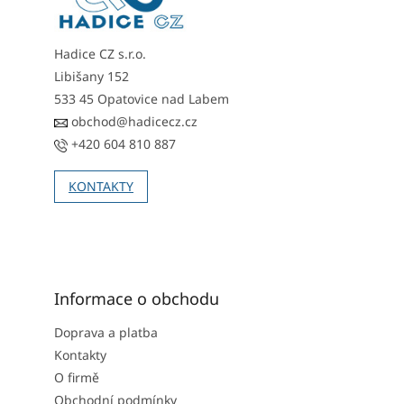
í
Hadice CZ s.r.o.
Libišany 152
533 45 Opatovice nad Labem
obchod@hadicecz.cz
+420 604 810 887
KONTAKTY
Informace o obchodu
Doprava a platba
Kontakty
O firmě
Obchodní podmínky