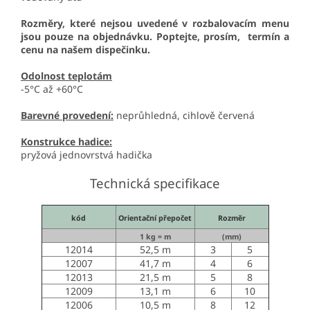
Rozměry, které nejsou uvedené v rozbalovacím menu
jsou pouze na objednávku. Poptejte, prosím, termín a
cenu na našem dispečinku.
Odolnost teplotám
-5°C až +60°C
Barevné provedení:
neprůhledná, cihlově červená
Konstrukce hadice:
pryžová jednovrstvá hadička
Technická specifikace
kód
Orientační přepočet
Rozměr
1 kg = m
(mm)
12014
52,5 m
3
5
12007
41,7 m
4
6
12013
21,5 m
5
8
12009
13,1 m
6
10
12006
10,5 m
8
12