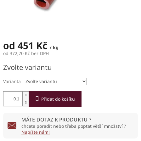
od
451 Kč
/ kg
od
372,70 Kč
bez DPH
Měrná
Zvolte variantu
cena:
Varianta
Přidat do košíku
MÁTE DOTAZ K PRODUKTU ?
chcete poradit nebo třeba poptat větší množství ?
Napíšte nám!