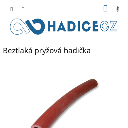
Přejít
NÁKUP
na
obsah
KOŠÍK
Beztlaká pryžová hadička