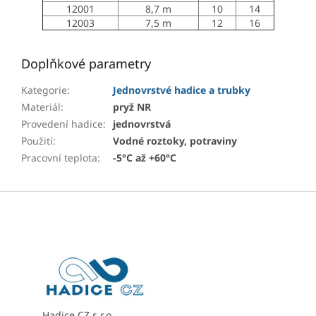
12001
8,7 m
10
14
12003
7,5 m
12
16
Doplňkové parametry
Kategorie
:
Jednovrstvé hadice a trubky
Materiál
:
pryž NR
Provedení hadice
:
jednovrstvá
Použití
:
Vodné roztoky, potraviny
Pracovní teplota
:
-5°C až +60°C
Z
á
p
a
t
í
Hadice CZ s.r.o.