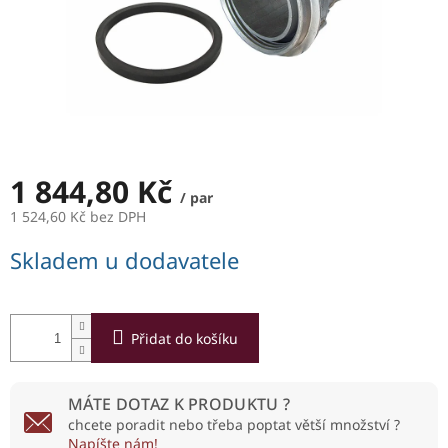
1 844,80 Kč
/ par
1 524,60 Kč bez DPH
Měrná
Skladem u dodavatele
cena:
Přidat do košíku
MÁTE DOTAZ K PRODUKTU ?
chcete poradit nebo třeba poptat větší množství ?
Napíšte nám!