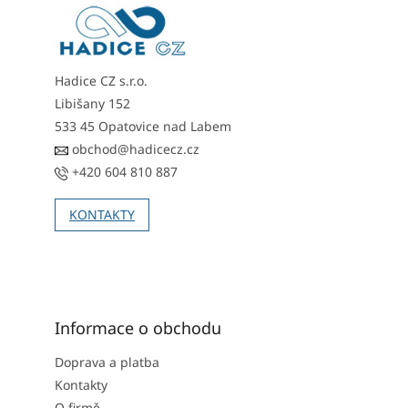
t
í
Hadice CZ s.r.o.
Libišany 152
533 45 Opatovice nad Labem
obchod@hadicecz.cz
+420 604 810 887
KONTAKTY
Informace o obchodu
Doprava a platba
Kontakty
O firmě