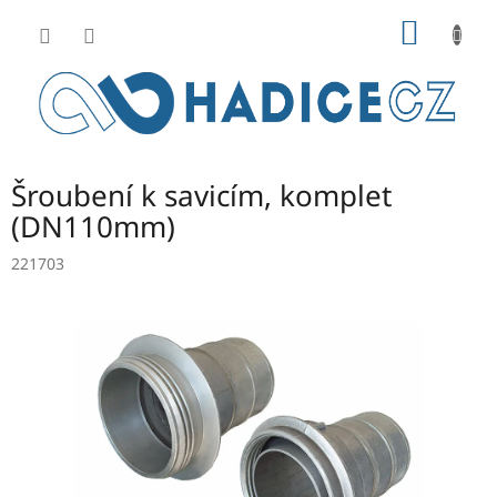
Přejít
NÁKUP
na
obsah
KOŠÍK
Šroubení k savicím, komplet
(DN110mm)
221703