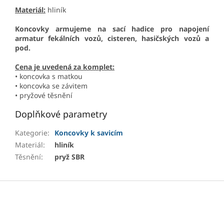
Materiál:
hliník
Koncovky armujeme na sací hadice pro napojení
armatur fekálních vozů, cisteren, hasičských vozů a
pod.
Cena je uvedená za komplet:
• koncovka s matkou
• koncovka se závitem
• pryžové těsnění
Doplňkové parametry
Kategorie
:
Koncovky k savicím
Materiál
:
hliník
Těsnění
:
pryž SBR
Z
á
p
a