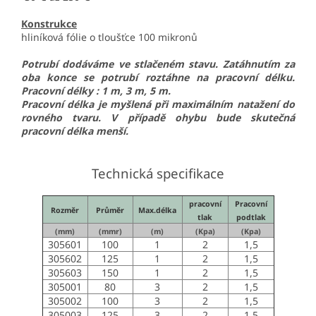
Konstrukce
hliníková fólie o tloušťce 100 mikronů
Potrubí dodáváme ve stlačeném stavu. Zatáhnutím za
oba konce se potrubí roztáhne na pracovní délku.
Pracovní délky : 1 m, 3 m, 5 m.
Pracovní délka je myšlená při maximálním natažení do
rovného tvaru. V případě ohybu bude skutečná
pracovní délka menší.
Technická specifikace
pracovní
Pracovní
Rozměr
Průměr
Max.délka
tlak
podtlak
(mm)
(mmr)
(m)
(Kpa)
(Kpa)
305601
100
1
2
1,5
305602
125
1
2
1,5
305603
150
1
2
1,5
305001
80
3
2
1,5
305002
100
3
2
1,5
305003
125
3
2
1,5