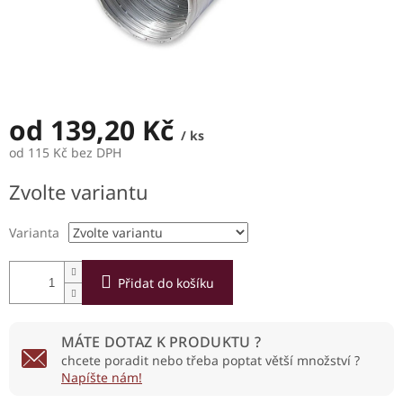
od
139,20 Kč
/ ks
od
115 Kč
bez DPH
Měrná
Zvolte variantu
cena:
Varianta
Přidat do košíku
MÁTE DOTAZ K PRODUKTU ?
chcete poradit nebo třeba poptat větší množství ?
Napíšte nám!