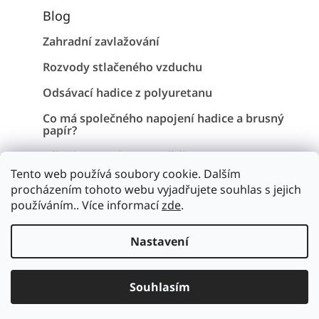
Blog
Zahradní zavlažování
Rozvody stlačeného vzduchu
Odsávací hadice z polyuretanu
Co má společného napojení hadice a brusný
papír?
Záhadu Stonehenge vyřešena !
Tento web používá soubory cookie. Dalším
procházením tohoto webu vyjadřujete souhlas s jejich
používáním.. Více informací
zde
.
Vytvořil Shoptet
Nastavení
Copyright 2026
Hadice a pryž
. Všechna práva vyhrazena.
Upravit nastavení cookies
Souhlasím
// Chatbot