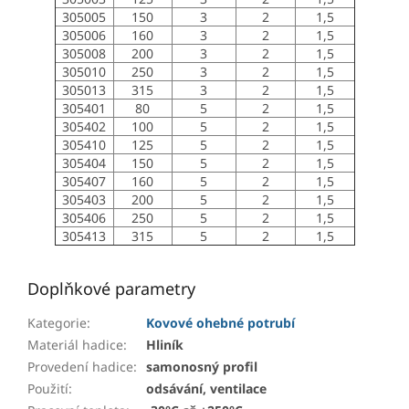
305005
150
3
2
1,5
305006
160
3
2
1,5
305008
200
3
2
1,5
305010
250
3
2
1,5
305013
315
3
2
1,5
305401
80
5
2
1,5
305402
100
5
2
1,5
305410
125
5
2
1,5
305404
150
5
2
1,5
305407
160
5
2
1,5
305403
200
5
2
1,5
305406
250
5
2
1,5
305413
315
5
2
1,5
Doplňkové parametry
Kategorie
:
Kovové ohebné potrubí
Materiál hadice
:
Hliník
Provedení hadice
:
samonosný profil
Použití
:
odsávání, ventilace