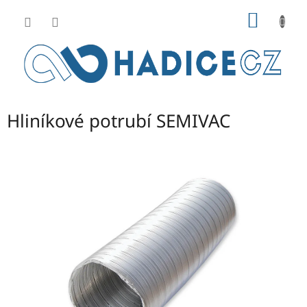
Přejít
NÁKUP
na
obsah
KOŠÍK
Hliníkové potrubí SEMIVAC