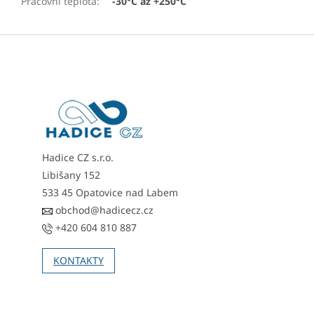
Pracovní teplota
:
-30°C až +250°C
Z
á
p
a
t
í
Hadice CZ s.r.o.
Libišany 152
533 45 Opatovice nad Labem
obchod@hadicecz.cz
+420 604 810 887
KONTAKTY