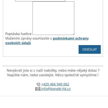
Poptávka hadice
Vložením zprávy souhlasíte s
podmínkami ochrany
osobních údajů
Nevybrali jste si z naší nabídky, nebo máte nějaký dotaz ?
Napište nám, nebo zavolejte. Něco společně vymyslíme !
+420 466 940 062
info@konekt-hk.cz
Z
á