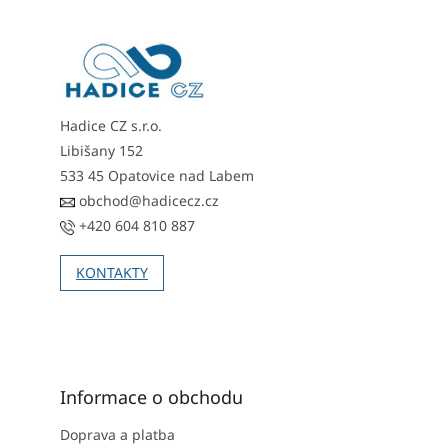
p
a
t
í
Hadice CZ s.r.o.
Libišany 152
533 45 Opatovice nad Labem
obchod@hadicecz.cz
+420 604 810 887
KONTAKTY
Informace o obchodu
Doprava a platba