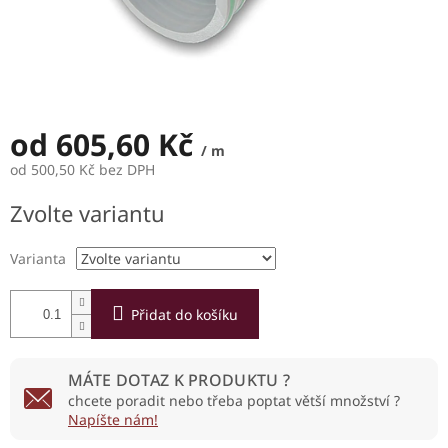
od
605,60 Kč
/ m
od
500,50 Kč
bez DPH
Měrná
Zvolte variantu
cena:
Varianta
Přidat do košíku
MÁTE DOTAZ K PRODUKTU ?
chcete poradit nebo třeba poptat větší množství ?
Napíšte nám!