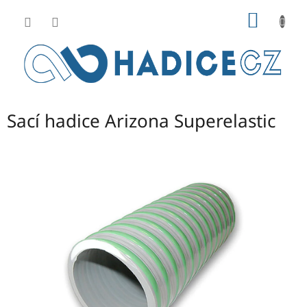
Přejít
NÁKUP
na
obsah
KOŠÍK
Sací hadice Arizona Superelastic