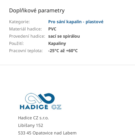
Doplňkové parametry
Kategorie
:
Pro sání kapalin - plastové
Materiál hadice
:
PVC
Provedení hadice
:
sací se spirálou
Použití
:
Kapaliny
Pracovní teplota
:
-25°C až +60°C
Z
á
p
a
t
í
Hadice CZ s.r.o.
Libišany 152
533 45 Opatovice nad Labem