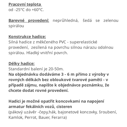
Pracovní teplota
od -25°C do +60°C.
Barevné provedení:
neprůhledná, šedá se zelenou
spirálou
Konstrukce hadice:
Silná hadice z měkčeného PVC - superelastické
provedení, zesílená na povrchu silnou nárazu odolnou
spirálou. Hladký vnitřní povrch.
Délky hadice:
Standardní balení je 20-50m.
Na objednávku dodáváme 3 - 6 m přímo z výroby v
rovných délkách bez obloukové tvarové paměti - v
případě zájmu, napište k objednávce poznámku, že
chcete dodat rovné provedení.
Hadici je možné opatřit koncovkami na napojení
armatur fekálních vozů, cisteren
(pákový uzávěr -čepy,hák, bajonetové koncovky, šroubení,
Kamlok, Perrot, Bauer, Ferarra)