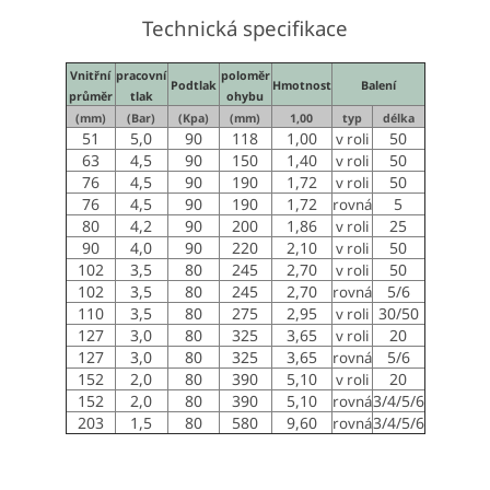
Technická specifikace
Vnitřní
pracovní
poloměr
Pod
tlak
Hmotnost
Balení
průměr
tlak
ohybu
(mm)
(Bar)
(Kpa)
(mm)
1,00
typ
délka
51
5,0
90
118
1,00
50
v roli
63
4,5
90
150
1,40
50
v roli
76
4,5
90
190
1,72
50
v roli
76
4,5
90
190
1,72
5
rovná
80
4,2
90
200
1,86
25
v roli
90
4,0
90
220
2,10
50
v roli
102
3,5
80
245
2,70
50
v roli
102
3,5
80
245
2,70
5/6
rovná
110
3,5
80
275
2,95
30/50
v roli
127
3,0
80
325
3,65
20
v roli
127
3,0
80
325
3,65
5/6
rovná
152
2,0
80
390
5,10
20
v roli
152
2,0
80
390
5,10
3/4/5/6
rovná
203
1,5
80
580
9,60
3/4/5/6
rovná