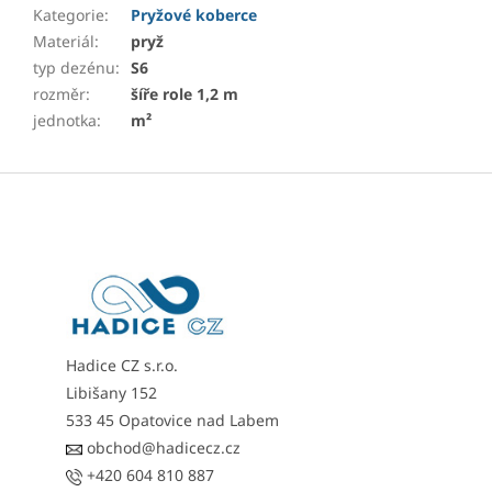
Kategorie
:
Pryžové koberce
Materiál
:
pryž
typ dezénu
:
S6
rozměr
:
šíře role 1,2 m
jednotka
:
m²
Z
á
p
a
t
í
Hadice CZ s.r.o.
Libišany 152
533 45 Opatovice nad Labem
obchod@hadicecz.cz
+420 604 810 887