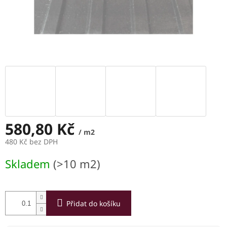
580,80 Kč
/ m2
480 Kč bez DPH
Měrná
Skladem
(>10 m2)
cena:
Přidat do košíku