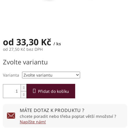
od
33,30 Kč
/ ks
od
27,50 Kč
bez DPH
Měrná
Zvolte variantu
cena:
Varianta
Přidat do košíku
MÁTE DOTAZ K PRODUKTU ?
chcete poradit nebo třeba poptat větší množství ?
Napíšte nám!