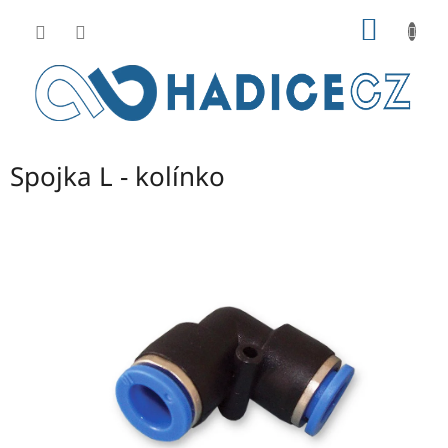
Přejít
NÁKUP
na
obsah
KOŠÍK
Spojka L - kolínko