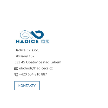
Z
á
p
a
t
í
Hadice CZ s.r.o.
Libišany 152
533 45 Opatovice nad Labem
obchod@hadicecz.cz
+420 604 810 887
KONTAKTY