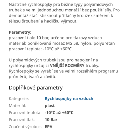
Nástrčné rychlospojky pro běžné typy polyamidových
trubek s velmi jednoduchou montáží bez použití síly. Pro
demontáž stačí stisknout přítlačný kroužek směrem k
tělesu šroubení a hadičku výjmout.
Parametry
:
pracovní tlak: 10 bar, určeno pro tlakový vzduch
materiál: poniklovaná mosaz MS 58, nylon, polyuretan
pracovní teplota: -10°C až +60°C
U polyamidových trubek jsou pro napojení na
rychlospojky určující
VNĚJŠÍ ROZMĚRY
trubky.
Rychlospojky se vyrábí se ve velmi rozsáhlém programu
průměrů, tvarů a závitů.
Doplňkové parametry
Kategorie
:
Rychlospojky na vzduch
Materiál
:
plast
Pracovní teplota
:
-10°C až +60°C
Pracovní tlak
:
10 Bar
Značení výrobce
:
EPV