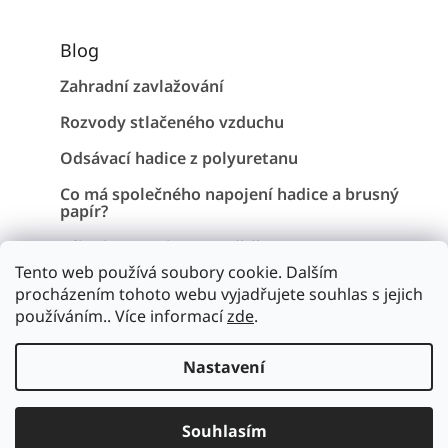
Blog
Zahradní zavlažování
Rozvody stlačeného vzduchu
Odsávací hadice z polyuretanu
Co má společného napojení hadice a brusný
papír?
Záhadu Stonehenge vyřešena !
Tento web používá soubory cookie. Dalším
procházením tohoto webu vyjadřujete souhlas s jejich
používáním.. Více informací
zde
.
Vytvořil Shoptet
Nastavení
Copyright 2026
Hadice a pryž
. Všechna práva vyhrazena.
Upravit nastavení cookies
Souhlasím