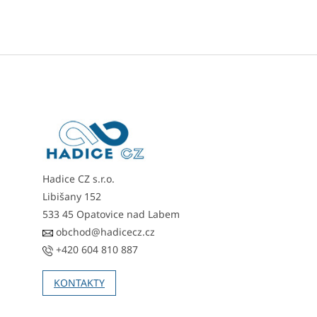
Z
á
p
a
t
í
Hadice CZ s.r.o.
Libišany 152
533 45 Opatovice nad Labem
obchod@hadicecz.cz
+420 604 810 887
KONTAKTY