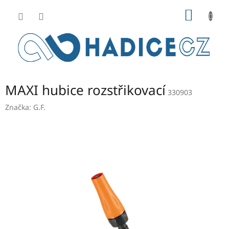
Přejít
NÁKUP
na
obsah
KOŠÍK
MAXI hubice rozstřikovací
330903
Značka:
G.F.