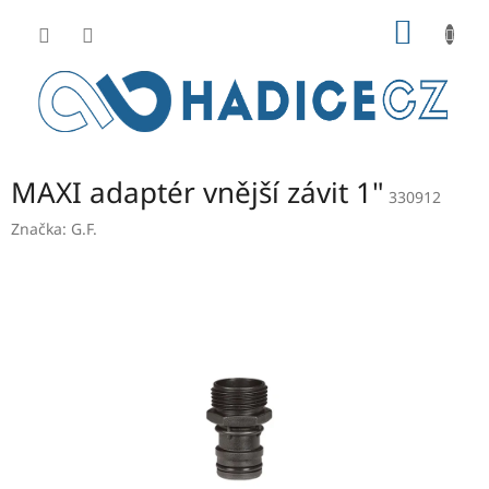
Přejít
NÁKUP
na
obsah
KOŠÍK
MAXI adaptér vnější závit 1"
330912
Značka:
G.F.