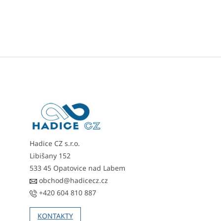
Z
á
p
a
t
í
Hadice CZ s.r.o.
Libišany 152
533 45 Opatovice nad Labem
obchod@hadicecz.cz
+420 604 810 887
KONTAKTY