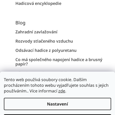
Hadicová encyklopedie
Blog
Zahradní zavlažování
Rozvody stlačeného vzduchu
Odsávací hadice z polyuretanu
Co má společného napojení hadice a brusný
papír?
Záhadu Stonehenge vyřešena !
Tento web používá soubory cookie. Dalším
procházením tohoto webu vyjadřujete souhlas s jejich
používáním.. Více informací
zde
.
Vytvořil Shoptet
Nastavení
Copyright 2026
Hadice a pryž
. Všechna práva vyhrazena.