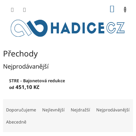
Přejít
NÁKUP
na
obsah
KOŠÍK
Přechody
Nejprodávanější
STRE - Bajonetová redukce
451,10 Kč
od
Ř
a
Doporučujeme
Nejlevnější
Nejdražší
Nejprodávanější
z
e
Abecedně
n
í