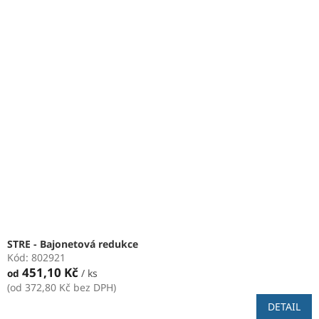
V
p
ý
r
p
o
i
d
s
u
p
k
r
t
o
ů
d
u
k
t
ů
STRE - Bajonetová redukce
Kód:
802921
451,10 Kč
od
/ ks
(od 372,80 Kč bez DPH)
DETAIL