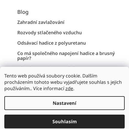
Blog
Zahradní zavlažování
Rozvody stlačeného vzduchu
Odsávací hadice z polyuretanu
Co má společného napojení hadice a brusný
papír?
Záhadu Stonehenge vyřešena !
Tento web používá soubory cookie. Dalším
procházením tohoto webu vyjadřujete souhlas s jejich
používáním.. Více informací
zde
.
Vytvořil Shoptet
Nastavení
Copyright 2026
Hadice a pryž
. Všechna práva vyhrazena.
Upravit nastavení cookies
Souhlasím