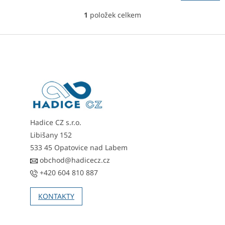
1
položek celkem
O
v
l
Z
á
á
d
p
a
a
c
t
í
í
p
r
v
Hadice CZ s.r.o.
k
y
Libišany 152
v
533 45 Opatovice nad Labem
ý
obchod@hadicecz.cz
p
i
+420 604 810 887
s
u
KONTAKTY